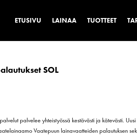
ETUSIVU
LAINAA
TUOTTEET
TA
palautukset SOL
velut palvelee yhteistyössä kestävästi ja kätevästi. Uusi
a Vaatelainaamo Vaatepuun lainavaatteiden palautuksen se