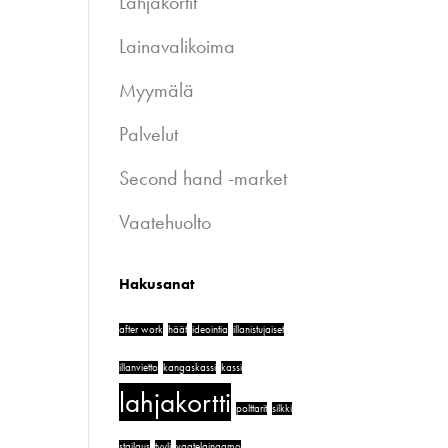
Lahjakortit
Lainavalikoima
Myymälä
Palvelut
Second hand -market
Vaatehuolto
Hakusanat
after work
häät
ideointia
illanistujaiset
illanvietto
kangaskassi
kassi
lahjakortti
polttarit
silkki
stailaus
tyyli
vaatelainaamo