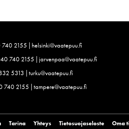
 740 2155
helsinki@vaatepuu.fi
040 740 2155
jarvenpaa@vaatepuu.fi
832 5313
turku@vaatepuu.fi
0 740 2155
tampere@vaatepuu.fi
a
Tarina
Yhteys
Tietosuojaseloste
Oma ti