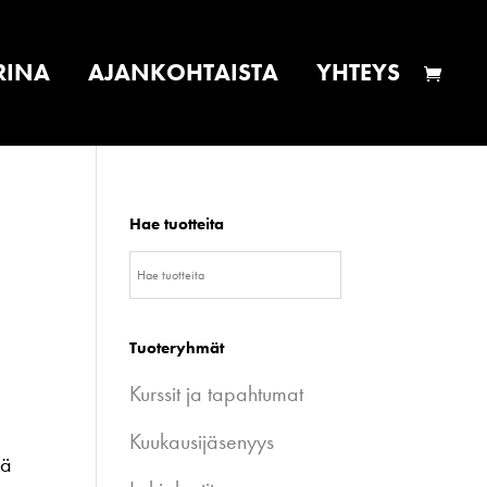
RINA
AJANKOHTAISTA
YHTEYS
Hae tuotteita
Tuoteryhmät
Kurssit ja tapahtumat
Kuukausijäsenyys
kä