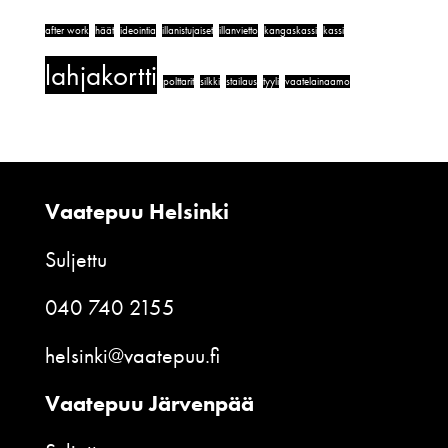
after work
häät
ideointia
illanistujaiset
illanvietto
kangaskassi
kassi
lahjakortti
polttarit
silkki
stailaus
tyyli
vaatelainaamo
Vaatepuu Helsinki
Suljettu
040 740 2155
helsinki@vaatepuu.fi
Vaatepuu Järvenpää