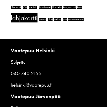
after work
häät
ideointia
illanistujaiset
illanvietto
kangaskassi
kassi
lahjakortti
polttarit
silkki
stailaus
tyyli
vaatelainaamo
Vaatepuu Helsinki
Suljettu
040 740 2155
helsinki@vaatepuu.fi
Vaatepuu Järvenpää