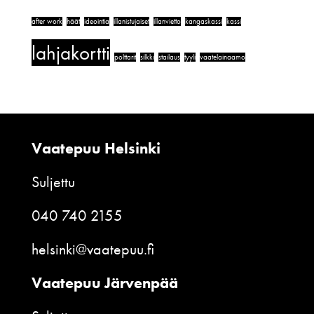
after work
häät
ideointia
illanistujaiset
illanvietto
kangaskassi
kassi
lahjakortti
polttarit
silkki
stailaus
tyyli
vaatelainaamo
Vaatepuu Helsinki
Suljettu
040 740 2155
helsinki@vaatepuu.fi
Vaatepuu Järvenpää