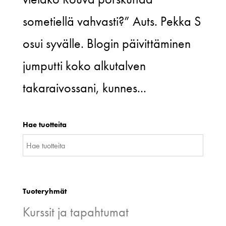
sometiellä vahvasti?” Auts. Pekka S
osui syvälle. Blogin päivittäminen
jumputti koko alkutalven
takaraivossani, kunnes...
Hae tuotteita
Tuoteryhmät
Kurssit ja tapahtumat