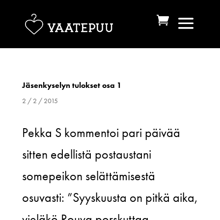
Jäsenkyselyn tulokset osa 1
2 / 2 / 2015
Pekka S kommentoi pari päivää
sitten edellistä postaustani
somepeikon selättämisestä
osuvasti: ”Syyskuusta on pitkä aika,
vieläkö Rouva porskuttaa