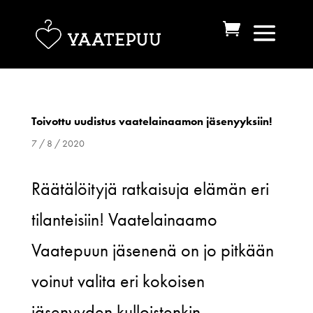
Toivottu uudistus vaatelainaamon jäsenyyksiin!
7 / 8 / 2020
Räätälöityjä ratkaisuja elämän eri
tilanteisiin! Vaatelainaamo
Vaatepuun jäsenenä on jo pitkään
voinut valita eri kokoisen
jäsenyyden kulloistenkin