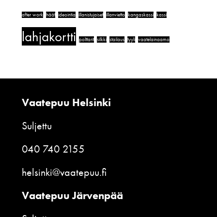
after work
häät
ideointia
illanistujaiset
illanvietto
kangaskassi
kassi
lahjakortti
polttarit
silkki
stailaus
tyyli
vaatelainaamo
Vaatepuu Helsinki
Suljettu
040 740 2155
helsinki@vaatepuu.fi
Vaatepuu Järvenpää