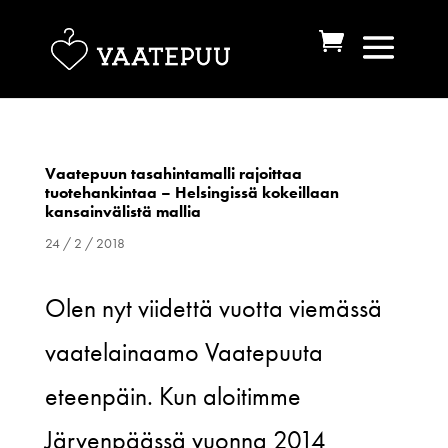
Vaatepuun tasahintamalli rajoittaa
tuotehankintaa – Helsingissä kokeillaan
kansainvälistä mallia
24 / 2 / 2018
Olen nyt viidettä vuotta viemässä
vaatelainaamo Vaatepuuta
eteenpäin. Kun aloitimme
Järvenpäässä vuonna 2014