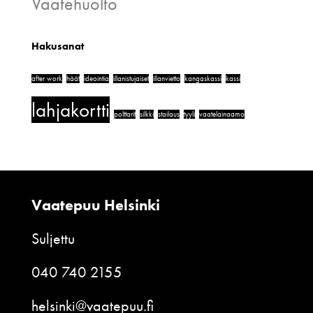
Vaatehuolto
Hakusanat
after work
häät
ideointia
illanistujaiset
illanvietto
kangaskassi
kassi
lahjakortti
polttarit
silkki
stailaus
tyyli
vaatelainaamo
Vaatepuu Helsinki
Suljettu
040 740 2155
helsinki@vaatepuu.fi