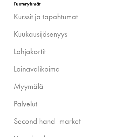
Tuoteryhmät
Kurssit ja tapahtumat
Kuukausijäsenyys
Lahjakortit
Lainavalikoima
Myymälä
Palvelut
Second hand -market