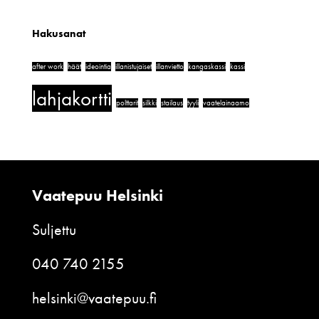
Hakusanat
after work
häät
ideointia
illanistujaiset
illanvietto
kangaskassi
kassi
lahjakortti
polttarit
silkki
stailaus
tyyli
vaatelainaamo
Vaatepuu Helsinki
Suljettu
040 740 2155
helsinki@vaatepuu.fi