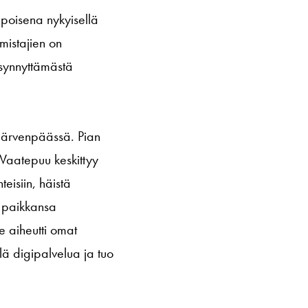
lpoisena nykyisellä
lmistajien on
 synnyttämästä
 Järvenpäässä. Pian
 Vaatepuu keskittyy
eisiin, häistä
i paikkansa
e aiheutti omat
lä digipalvelua ja tuo