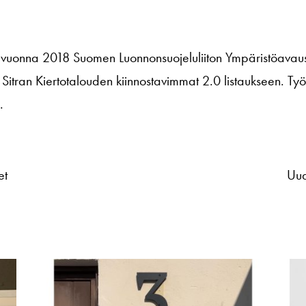
m. vuonna 2018 Suomen Luonnonsuojeluliiton Ympäristöavaus
Sitran Kiertotalouden kiinnostavimmat 2.0 listaukseen. Työn
.
et
Uud