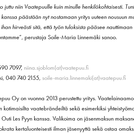
juttu niin Vaatepuulle kuin minulle henkilökohtaisesti. Tunt
 kanssa päästään nyt nostamaan yritys uuteen nousuun mu
ihan hirveästi sitä, että työn tuloksista pääsee nauttima
skuntamme
”, perustaja Soile-Maria Linnemäki sanoo.
 590 7097,
niina.sjoblom(at)vaatepuu.fi
ki, 040 740 2155,
soile-maria.linnemaki(at)vaatepuu.fi
uu Oy on vuonna 2013 perustettu yritys. Vaatelainaamon 
 kotimaisilta vaatebrändeiltä sekä esimerkiksi yhteistyömal
aja Outi Les Pyyn kanssa. Valikoima on jäsenmaksun maksan
okrata kertaluonteisesti ilman jäsenyyttä sekä ostaa omaksi