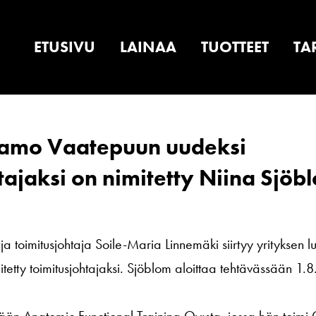
ETUSIVU
LAINAA
TUOTTEET
TA
aamo Vaatepuun uudeksi
tajaksi on nimitetty Niina Sjöb
 toimitusjohtaja Soile-Maria Linnemäki siirtyy yrityksen lu
tetty toimitusjohtajaksi. Sjöblom aloittaa tehtävässään 1.
ävään Anatomic Functional Training Oy:sta, jossa hän toi