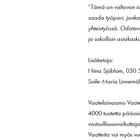
”
Tämä on valtavan iso 
saada työpari, jonka
yhteistyössä. Odotan 
ja uskollisin asiaka
Lisätietoja:
Niina Sjöblom, 050
Soile-Maria Linnemä
Vaatelainaamo Vaatep
4000 tuotetta pääosin
vastuullisuusvaikutt
Vaatteita voi myös vu