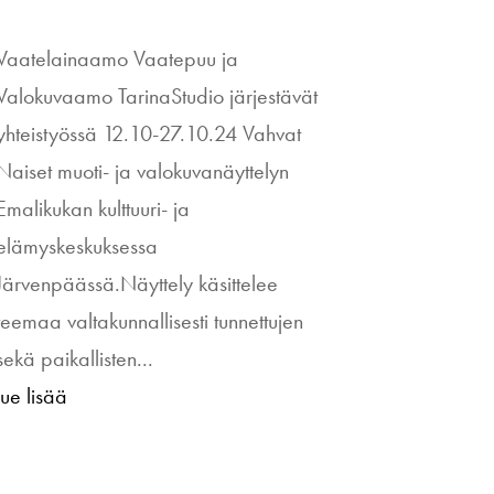
Vaatelainaamo Vaatepuu ja
Valokuvaamo TarinaStudio järjestävät
yhteistyössä 12.10-27.10.24 Vahvat
Naiset muoti- ja valokuvanäyttelyn
Emalikukan kulttuuri- ja
elämyskeskuksessa
Järvenpäässä.Näyttely käsittelee
teemaa valtakunnallisesti tunnettujen
sekä paikallisten...
lue lisää