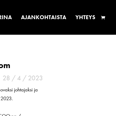
RINA
AJANKOHTAISTA
YHTEYS
lom
28 / 4 / 2023
ovaksi johtajaksi ja
8.2023.
mi COO:na /