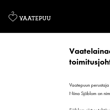
Vaatelain
toimitusjoh
Vaatepuun perustaja ja
Niina Sjöblom on nimi
Sjöblom siirtyy teht