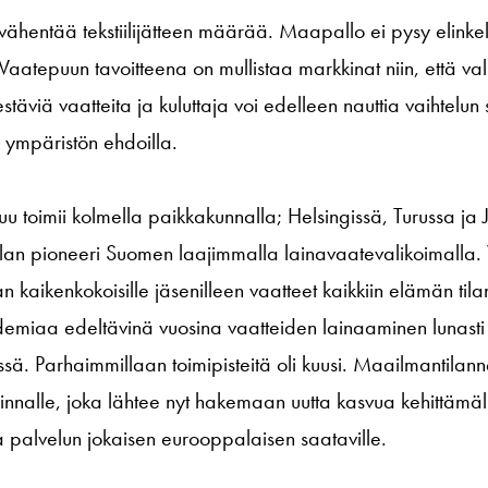
ähentää tekstiilijätteen määrää. Maapallo ei pysy elinke
 Vaatepuun tavoitteena on mullistaa markkinat niin, että va
täviä vaatteita ja kuluttaja voi edelleen nauttia vaihtelun
 ympäristön ehdoilla.
uu toimii kolmella paikkakunnalla; Helsingissä, Turussa ja
alan pioneeri Suomen laajimmalla lainavaatevalikoimalla.
 kaikenkokoisille jäsenilleen vaatteet kaikkiin elämän tilant
ndemiaa edeltävinä vuosina vaatteiden lainaaminen lunast
issä. Parhaimmillaan toimipisteitä oli kuusi. Maailmantilann
innalle, joka lähtee nyt hakemaan uutta kasvua kehittämäl
a palvelun jokaisen eurooppalaisen saataville.