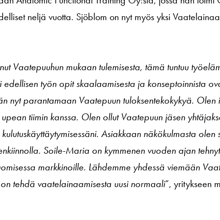
delliset neljä vuotta. Sjöblom on nyt myös yksi Vaatelai
unut Vaatepuuhun mukaan tulemisesta, tämä tuntuu työelämä
esti edellisen työn opit skaalaamisesta ja konseptoinnista ov
än nyt parantamaan Vaatepuun tuloksentekokykyä. Olen i
upean tiimin kanssa. Olen ollut Vaatepuun jäsen yhtäjaksoi
 kulutuskäyttäytymisessäni. Asiakkaan näkökulmasta olen s
enkiinnolla. Soile-Maria on kymmenen vuoden ajan tehnyt
 tuomisessa markkinoille. Lähdemme yhdessä viemään Vaa
a on tehdä vaatelainaamisesta uusi normaali
”, yritykseen 