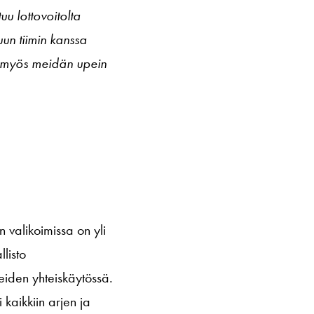
uu lottovoitolta
un tiimin kanssa
an myös meidän upein
valikoimissa on yli
listo
eiden yhteiskäytössä.
 kaikkiin arjen ja