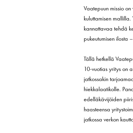
Vaatepuun missio on v
kuluttamisen mallilla.
kannattavaa tehdä kes
pukeutumisen ilosta –
Tällä hetkellä Vaatep
10-vuotias yritys on 
jatkossakin tarjoamaan
hiekkalaatikolle. Pa
edelläkävijöiden piir
haasteensa yritystoim
jatkossa verkon kautt