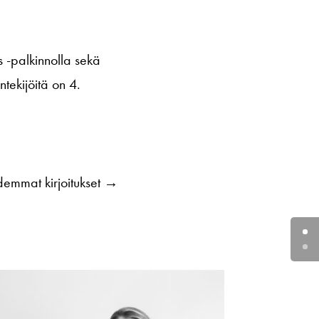
 -palkinnolla sekä
tekijöitä on 4.
emmat kirjoitukset
→