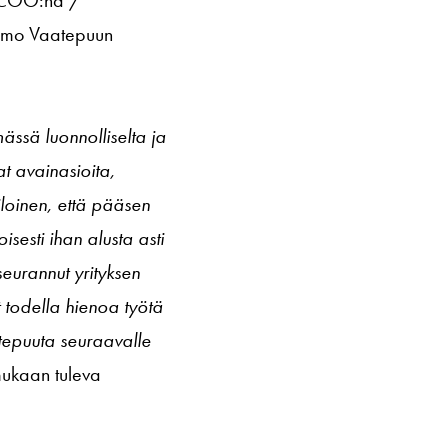
naamo Vaatepuun
ssä luonnolliselta ja
at avainasioita,
loinen, että pääsen
sesti ihan alusta asti
eurannut yrityksen
 todella hienoa työtä
tepuuta seuraavalle
mukaan tuleva