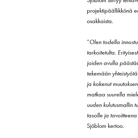
projektipäällikkönä e
osakkaista.
”
Olen todella innost
tarkoitetulta. Erityis
joiden avulla päästä
tekemään yhteistyötä 
ja kokenut muutoksen
matkaa suurella miel
uuden kulutusmallin
tasolle ja tavoitteen
Sjöblom kertoo.