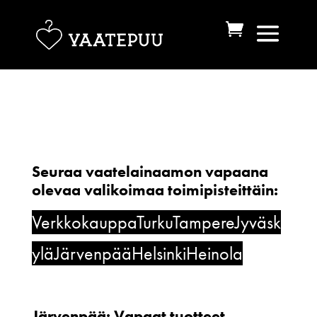
Seuraa vaatelainaamon vapaana
olevaa valikoimaa toimipisteittäin:
Verkkokauppa
Turku
Tampere
Jyväsk
ylä
Järvenpää
Helsinki
Heinola
Järvenpää: Vapaat tuotteet