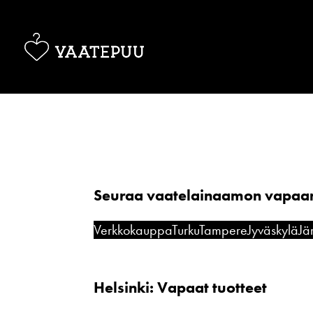
Seuraa vaatelainaamon vapaana
Verkkokauppa
Turku
Tampere
Jyväskylä
Jä
Helsinki: Vapaat tuotteet