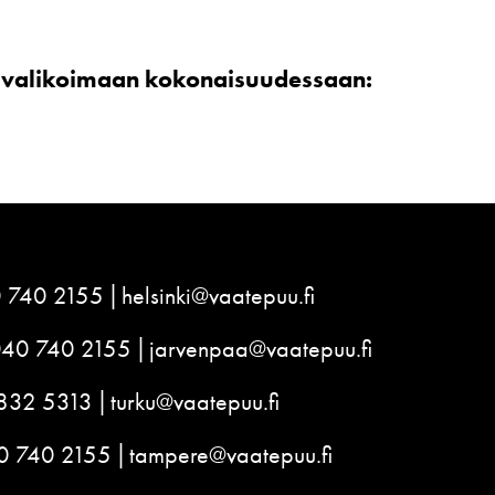
tivalikoimaan kokonaisuudessaan:
 740 2155
helsinki@vaatepuu.fi
040 740 2155
jarvenpaa@vaatepuu.fi
832 5313
turku@vaatepuu.fi
0 740 2155
tampere@vaatepuu.fi