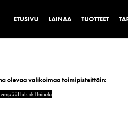
ETUSIVU
LAINAA
TUOTTEET
TA
 olevaa valikoimaa toimipisteittäin:
rvenpää
Helsinki
Heinola