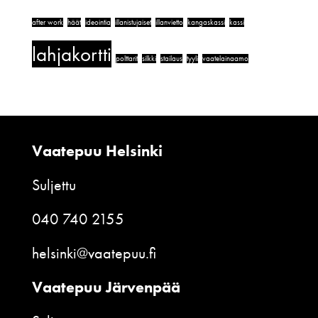
after work
häät
ideointia
illanistujaiset
illanvietto
kangaskassi
kassi
lahjakortti
polttarit
silkki
stailaus
tyyli
vaatelainaamo
Vaatepuu Helsinki
Suljettu
040 740 2155
helsinki@vaatepuu.fi
Vaatepuu Järvenpää