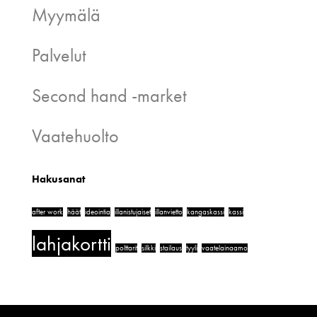
Myymälä
Palvelut
Second hand -market
Vaatehuolto
Hakusanat
after work
häät
ideointia
illanistujaiset
illanvietto
kangaskassi
kassi
lahjakortti
polttarit
silkki
stailaus
tyyli
vaatelainaamo