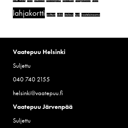
after work
häät
ideointia
illanistujaiset
illanvietto
kangaskassi
kassi
lahjakortti
polttarit
silkki
stailaus
tyyli
vaatelainaamo
Vaatepuu Helsinki
Suljettu
040 740 2155
helsinki@vaatepuu.fi
Vaatepuu Järvenpää
Suljettu