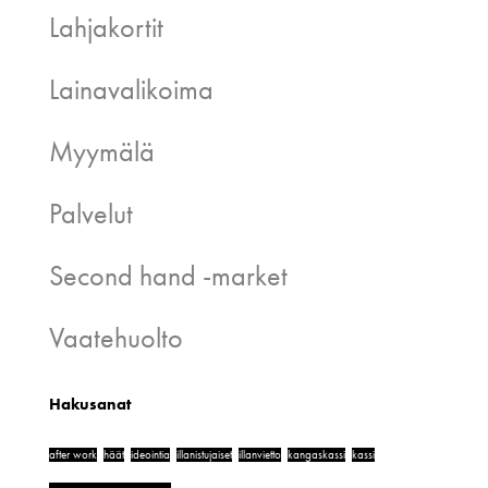
Lahjakortit
Lainavalikoima
Myymälä
Palvelut
Second hand -market
Vaatehuolto
Hakusanat
after work
häät
ideointia
illanistujaiset
illanvietto
kangaskassi
kassi