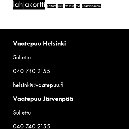
lahjakortti
polttarit
silkki
stailaus
tyyli
vaatelainaamo
Vaatepuu Helsinki
Suljettu
040 740 2155
helsinki@vaatepuu.fi
Vaatepuu Järvenpää
Suljettu
040 740 2155