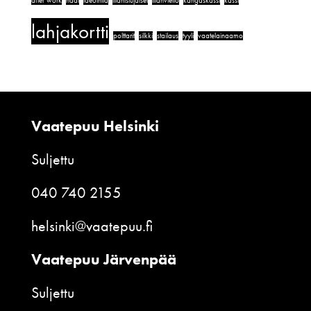
after work
häät
ideointia
illanistujaiset
illanvietto
kangaskassi
kassi
lahjakortti
polttarit
silkki
stailaus
tyyli
vaatelainaamo
Vaatepuu Helsinki
Suljettu
040 740 2155
helsinki@vaatepuu.fi
Vaatepuu Järvenpää
Suljettu