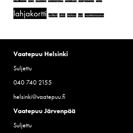
after work
häät
ideointia
illanistujaiset
illanvietto
kangaskassi
kassi
lahjakortti
polttarit
silkki
stailaus
tyyli
vaatelainaamo
Vaatepuu Helsinki
Suljettu
040 740 2155
helsinki@vaatepuu.fi
Vaatepuu Järvenpää
Suljettu