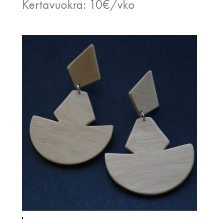
Kertavuokra: 10€/vko