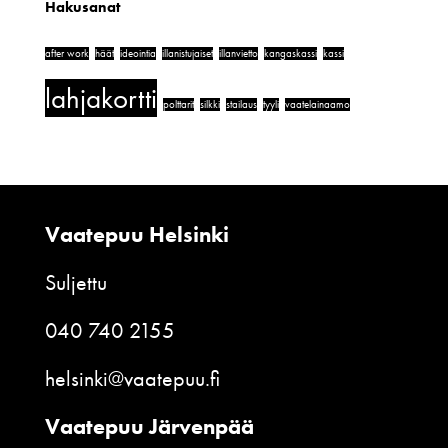
Hakusanat
after work
häät
ideointia
illanistujaiset
illanvietto
kangaskassi
kassi
lahjakortti
polttarit
silkki
stailaus
tyyli
vaatelainaamo
Vaatepuu Helsinki
Suljettu
040 740 2155
helsinki@vaatepuu.fi
Vaatepuu Järvenpää