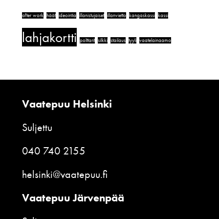
after work
häät
ideointia
illanistujaiset
illanvietto
kangaskassi
kassi
lahjakortti
polttarit
silkki
stailaus
tyyli
vaatelainaamo
Vaatepuu Helsinki
Suljettu
040 740 2155
helsinki@vaatepuu.fi
Vaatepuu Järvenpää