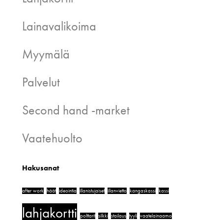
Lainavalikoima
Myymälä
Palvelut
Second hand -market
Vaatehuolto
Hakusanat
after work
häät
ideointia
illanistujaiset
illanvietto
kangaskassi
kassi
lahjakortti
polttarit
silkki
stailaus
tyyli
vaatelainaamo