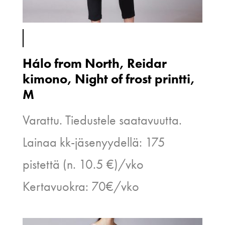
Hálo from North, Reidar
kimono, Night of frost printti,
M
Varattu. Tiedustele saatavuutta.
Lainaa kk-jäsenyydellä: 175
pistettä (n. 10.5 €)/vko
Kertavuokra: 70€/vko