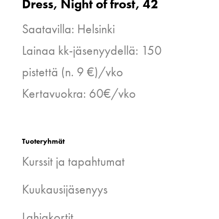
Dress, Night of frost, 42
Saatavilla: Helsinki
Lainaa kk-jäsenyydellä: 150
pistettä (n. 9 €)/vko
Kertavuokra: 60€/vko
Tuoteryhmät
Kurssit ja tapahtumat
Kuukausijäsenyys
Lahjakortit