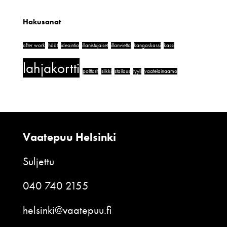
Hakusanat
after work
häät
ideointia
illanistujaiset
illanvietto
kangaskassi
kassi
lahjakortti
polttarit
silkki
stailaus
tyyli
vaatelainaamo
Vaatepuu Helsinki
Suljettu
040 740 2155
helsinki@vaatepuu.fi