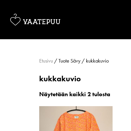
Etusivu
/ Tuote Sävy / kukkakuvio
kukkakuvio
Sorted
Näytetään kaikki 2 tulosta
by
latest