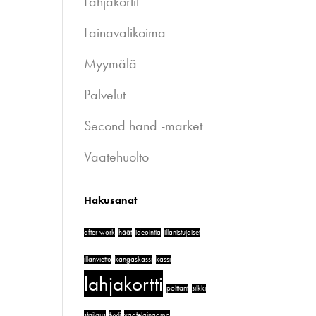
Lahjakortit
Lainavalikoima
Myymälä
Palvelut
Second hand -market
Vaatehuolto
Hakusanat
after work
häät
ideointia
illanistujaiset
illanvietto
kangaskassi
kassi
lahjakortti
polttarit
silkki
stailaus
tyyli
vaatelainaamo