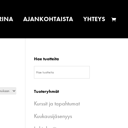
RINA
AJANKOHTAISTA
YHTEYS
Hae tuotteita
Tuoteryhmät
Kurssit ja tapahtumat
Kuukausijäsenyys