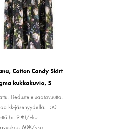
na, Cotton Candy Skirt
igma kukkakuvio, S
attu. Tiedustele saatavuutta.
naa kk-jäsenyydellä: 150
että (n. 9 €)/vko
tavuokra: 60€/vko