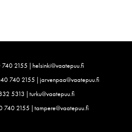
 740 2155
helsinki@vaatepuu.fi
040 740 2155
jarvenpaa@vaatepuu.fi
832 5313
turku@vaatepuu.fi
0 740 2155
tampere@vaatepuu.fi