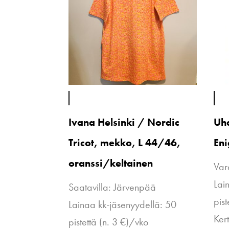
Ivana Helsinki / Nordic
Uha
Tricot, mekko, L 44/46,
En
oranssi/keltainen
Var
Lai
Saatavilla: Järvenpää
pist
Lainaa kk-jäsenyydellä: 50
Ker
pistettä (n. 3 €)/vko