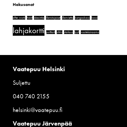
Hakusanat
after work
häät
ideointia
illanistujaiset
illanvietto
kangaskassi
kassi
lahjakortti
polttarit
silkki
stailaus
tyyli
vaatelainaamo
Vaatepuu Helsinki
Suljettu
040 740 2155
helsinki@vaatepuu.fi
Vaatepuu Järvenpää