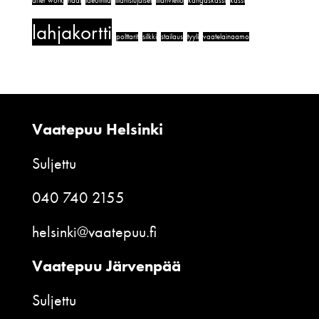
after work
häät
ideointia
illanistujaiset
illanvietto
kangaskassi
kassi
lahjakortti
polttarit
silkki
stailaus
tyyli
vaatelainaamo
Vaatepuu Helsinki
Suljettu
040 740 2155
helsinki@vaatepuu.fi
Vaatepuu Järvenpää
Suljettu