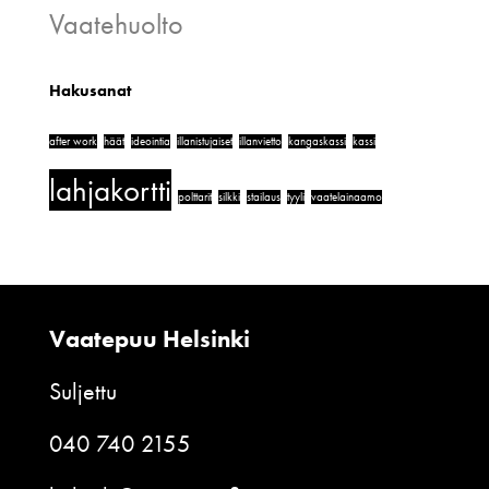
Vaatehuolto
Hakusanat
after work
häät
ideointia
illanistujaiset
illanvietto
kangaskassi
kassi
lahjakortti
polttarit
silkki
stailaus
tyyli
vaatelainaamo
Vaatepuu Helsinki
Suljettu
040 740 2155