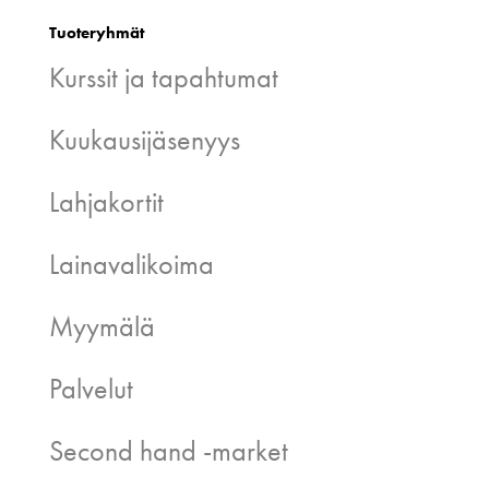
Tuoteryhmät
Kurssit ja tapahtumat
Kuukausijäsenyys
Lahjakortit
Lainavalikoima
Myymälä
Palvelut
Second hand -market