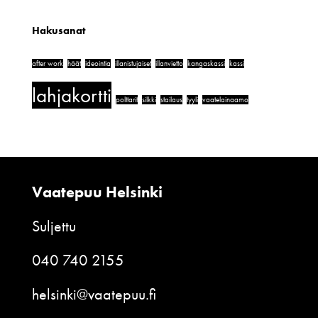
Hakusanat
after work
häät
ideointia
illanistujaiset
illanvietto
kangaskassi
kassi
lahjakortti
polttarit
silkki
stailaus
tyyli
vaatelainaamo
Vaatepuu Helsinki
Suljettu
040 740 2155
helsinki@vaatepuu.fi