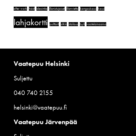
after work
häät
ideointia
illanistujaiset
illanvietto
kangaskassi
kassi
lahjakortti
polttarit
silkki
stailaus
tyyli
vaatelainaamo
Vaatepuu Helsinki
Suljettu
040 740 2155
helsinki@vaatepuu.fi
Vaatepuu Järvenpää