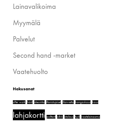
Lainavalikoima
Myymälä
Palvelut
Second hand -market
Vaatehuolto
Hakusanat
after work
häät
ideointia
illanistujaiset
illanvietto
kangaskassi
kassi
lahjakortti
polttarit
silkki
stailaus
tyyli
vaatelainaamo