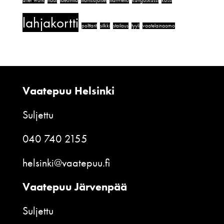
after work
häät
ideointia
illanistujaiset
illanvietto
kangaskassi
kassi
lahjakortti
polttarit
silkki
stailaus
tyyli
vaatelainaamo
Vaatepuu Helsinki
Suljettu
040 740 2155
helsinki@vaatepuu.fi
Vaatepuu Järvenpää
Suljettu