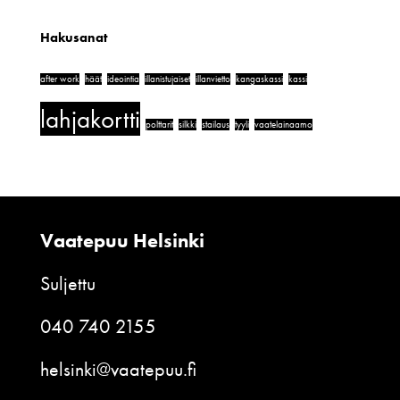
Hakusanat
after work
häät
ideointia
illanistujaiset
illanvietto
kangaskassi
kassi
lahjakortti
polttarit
silkki
stailaus
tyyli
vaatelainaamo
Vaatepuu Helsinki
Suljettu
040 740 2155
helsinki@vaatepuu.fi