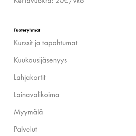
Kertavuokra: 20€/vko
Tuoteryhmät
Kurssit ja tapahtumat
Kuukausijäsenyys
Lahjakortit
Lainavalikoima
Myymälä
Palvelut