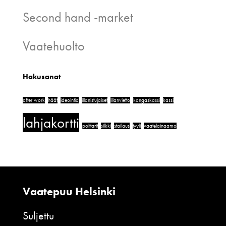
Second hand -market
Vaatehuolto
Hakusanat
after work
häät
ideointia
illanistujaiset
illanvietto
kangaskassi
kassi
lahjakortti
polttarit
silkki
stailaus
tyyli
vaatelainaamo
Vaatepuu Helsinki
Suljettu