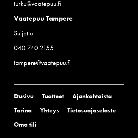
turku@vaatepuu.fi
Vaatepuu Tampere
Suljettu
040 740 2155
tampere@vaatepuu.fi
Etusivu
Tuotteet
Ajankohtaista
Tarina
Yhteys
Tietosuojaseloste
Oma tili