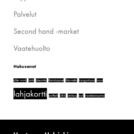
Palvelut
Second hand -market
Vaatehuolto
Hakusanat
after work
häät
ideointia
illanistujaiset
illanvietto
kangaskassi
kassi
lahjakortti
polttarit
silkki
stailaus
tyyli
vaatelainaamo