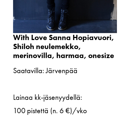
With Love Sanna Hopiavuori,
Shiloh neulemekko,
merinovilla, harmaa, onesize
Saatavilla: Järvenpää
With
Lainaa kk-jäsenyydellä:
Love
100
pistettä (n. 6 €)/vko
Sanna
Hopiavuori,