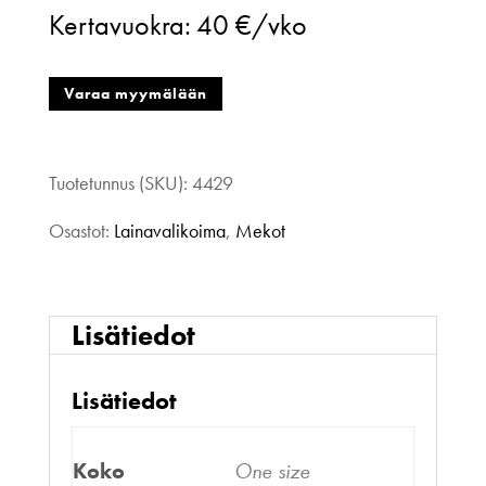
Kertavuokra:
40 €/vko
Shiloh
neulemekko,
Varaa myymälään
merinovilla,
harmaa,
Tuotetunnus (SKU):
4429
onesize
Osastot:
Lainavalikoima
,
Mekot
määrä
Lisätiedot
Lisätiedot
Koko
One size