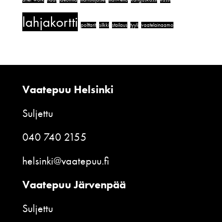
lahjakortti
polttarit
silkki
stailaus
tyyli
vaatelainaamo
Vaatepuu Helsinki
Suljettu
040 740 2155
helsinki@vaatepuu.fi
Vaatepuu Järvenpää
Suljettu