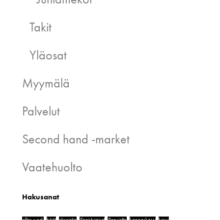
Takit
Yläosat
Myymälä
Palvelut
Second hand -market
Vaatehuolto
Hakusanat
after work
häät
ideointia
illanistujaiset
illanvietto
kangaskassi
kassi