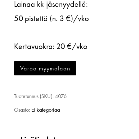
Lainaa kk-jäsenyydellä:
liivari,
50
pistettä (n. 3 €)/vko
retrokuosi
vihreä
Kertavuokra:
20 €/vko
määrä
Varaa myymälään
Tuotetunnus (SKU):
4076
Osasto:
Ei kategoriaa