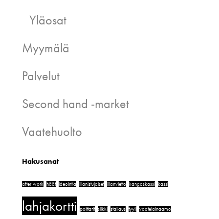
Yläosat
Myymälä
Palvelut
Second hand -market
Vaatehuolto
Hakusanat
after work
häät
ideointia
illanistujaiset
illanvietto
kangaskassi
kassi
lahjakortti
polttarit
silkki
stailaus
tyyli
vaatelainaamo