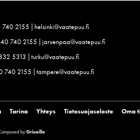
 740 2155
helsinki@vaatepuu.fi
040 740 2155
jarvenpaa@vaatepuu.fi
832 5313
turku@vaatepuu.fi
0 740 2155
tampere@vaatepuu.fi
a
Tarina
Yhteys
Tietosuojaseloste
Oma ti
Composed by
Grisaille