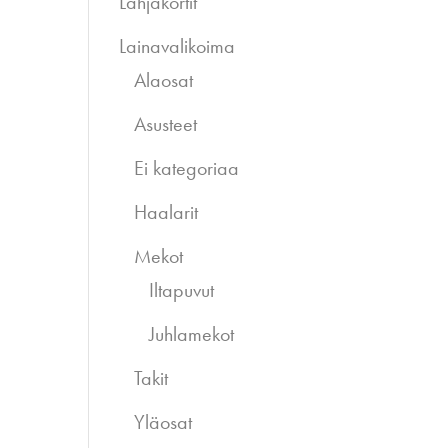
Lahjakortit
Lainavalikoima
Alaosat
Asusteet
Ei kategoriaa
Haalarit
Mekot
Iltapuvut
Juhlamekot
Takit
Yläosat