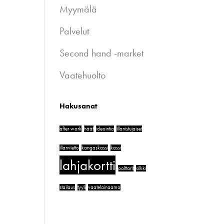
Myymälä
Palvelut
Second hand -market
Vaatehuolto
Hakusanat
after work
häät
ideointia
illanistujaiset
illanvietto
kangaskassi
kassi
lahjakortti
polttarit
silkki
stailaus
tyyli
vaatelainaamo