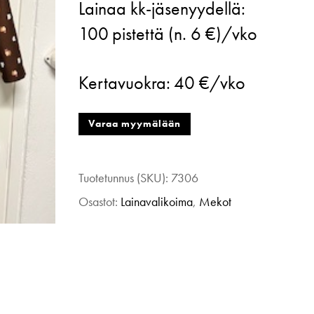
Lainaa kk-jäsenyydellä:
kuviollinen
100
pistettä (n. 6 €)/vko
ruskea
kaulusmekko,
Kertavuokra:
40 €/vko
40
määrä
Varaa myymälään
Tuotetunnus (SKU):
7306
Osastot:
Lainavalikoima
,
Mekot