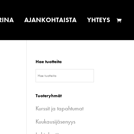
RINA
AJANKOHTAISTA
YHTEYS
Hae tuotteita
Tuoteryhmät
Kurssit ja tapahtumat
Kuukausijäsenyys