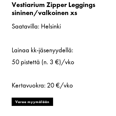
Vestiarium Zipper Leggings
sininen/valkoinen xs
Saatavilla: Helsinki
Vestiarium
Lainaa kk-jäsenyydellä:
Zipper
50
pistettä (n. 3 €)/vko
Leggings
sininen/valkoinen
Kertavuokra:
20 €/vko
xs
määrä
Varaa myymälään