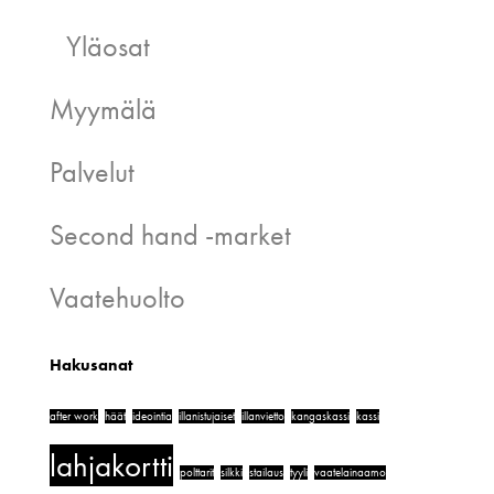
Yläosat
Myymälä
Palvelut
Second hand -market
Vaatehuolto
Hakusanat
after work
häät
ideointia
illanistujaiset
illanvietto
kangaskassi
kassi
lahjakortti
polttarit
silkki
stailaus
tyyli
vaatelainaamo