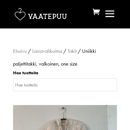
Etusivu
/
Lainavalikoima
/
Takit
/ Uniikki
paljettitakki, valkoinen, one size
Hae tuotteita