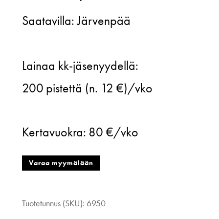
Saatavilla: Järvenpää
Uniikki
Lainaa kk-jäsenyydellä:
paljettitakki,
200
pistettä (n. 12 €)/vko
valkoinen,
one
Kertavuokra:
80 €/vko
size
määrä
Varaa myymälään
Tuotetunnus (SKU):
6950