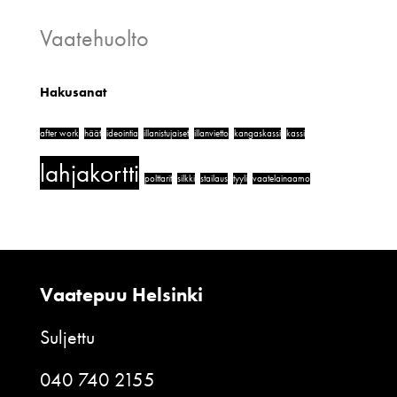
Vaatehuolto
Hakusanat
after work
häät
ideointia
illanistujaiset
illanvietto
kangaskassi
kassi
lahjakortti
polttarit
silkki
stailaus
tyyli
vaatelainaamo
Vaatepuu Helsinki
Suljettu
040 740 2155