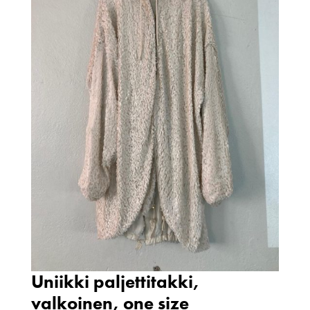
Uniikki paljettitakki,
valkoinen, one size