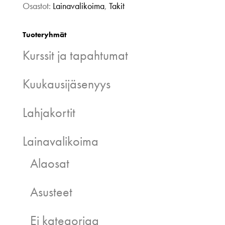
Osastot:
Lainavalikoima
,
Takit
Tuoteryhmät
Kurssit ja tapahtumat
Kuukausijäsenyys
Lahjakortit
Lainavalikoima
Alaosat
Asusteet
Ei kategoriaa