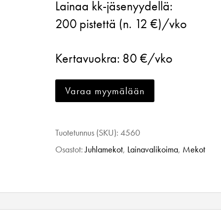
Lainaa kk-jäsenyydellä:
Design,
200
pistettä (n. 12 €)/vko
Delight
Dress,
Kertavuokra:
80 €/vko
Green
leaves,
Varaa myymälään
xs
määrä
Tuotetunnus (SKU):
4560
Osastot:
Juhlamekot
,
Lainavalikoima
,
Mekot