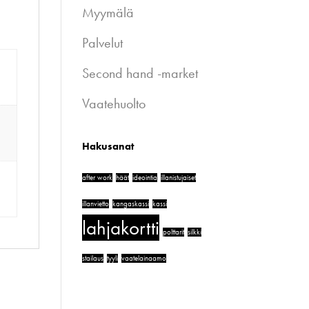
Myymälä
Palvelut
Second hand -market
Vaatehuolto
Hakusanat
after work
häät
ideointia
illanistujaiset
illanvietto
kangaskassi
kassi
lahjakortti
polttarit
silkki
stailaus
tyyli
vaatelainaamo