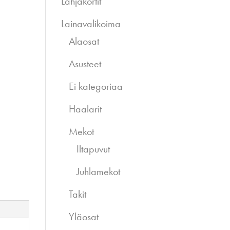
Lahjakortit
Lainavalikoima
Alaosat
Asusteet
Ei kategoriaa
Haalarit
Mekot
Iltapuvut
Juhlamekot
Takit
Yläosat