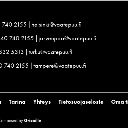
 740 2155
helsinki@vaatepuu.fi
040 740 2155
jarvenpaa@vaatepuu.fi
832 5313
turku@vaatepuu.fi
0 740 2155
tampere@vaatepuu.fi
a
Tarina
Yhteys
Tietosuojaseloste
Oma ti
Composed by
Grisaille