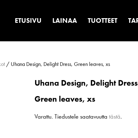
ETUSIVU
LAINAA
TUOTTEET
TA
kot
/ Uhana Design, Delight Dress, Green leaves, xs
Uhana Design, Delight Dress
Green leaves, xs
Varattu. Tiedustele saatavuutta
tästä
.
Uhana