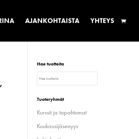
RINA
AJANKOHTAISTA
YHTEYS
Hae tuotteita
,
Tuoteryhmät
Kurssit ja tapahtumat
Kuukausijäsenyys