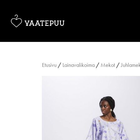
Etusivu
/
Lainavalikoima
/
Mekot
/
Juhlame