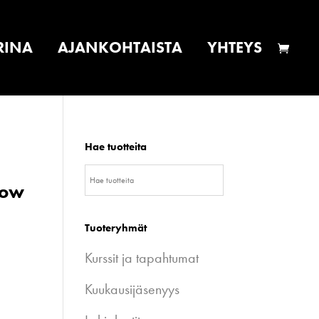
RINA
AJANKOHTAISTA
YHTEYS
Hae tuotteita
dow
Tuoteryhmät
Kurssit ja tapahtumat
Kuukausijäsenyys