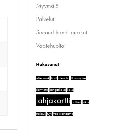
Myymälä
Palvelut
Second hand -market
Vaatehuolto
Hakusanat
after work
häät
ideointia
illanistujaiset
illanvietto
kangaskassi
kassi
lahjakortti
polttarit
silkki
stailaus
tyyli
vaatelainaamo