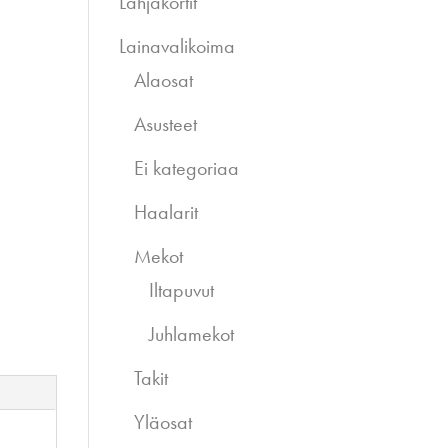
Lahjakortit
Lainavalikoima
Alaosat
Asusteet
Ei kategoriaa
Haalarit
Mekot
Iltapuvut
Juhlamekot
Takit
Yläosat