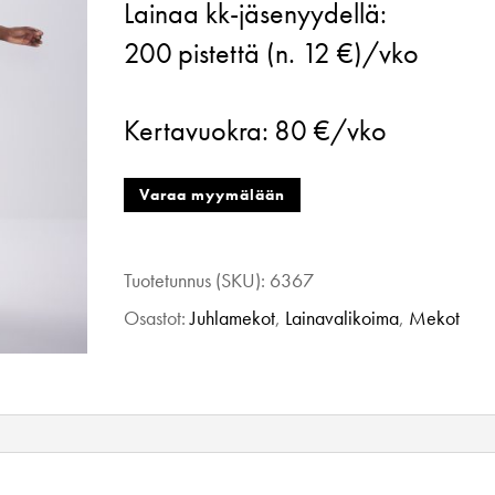
Lainaa kk-jäsenyydellä:
Delight
200
pistettä (n. 12 €)/vko
Dress,
Meadow
Kertavuokra:
80 €/vko
Lavender,
XS
Varaa myymälään
määrä
Tuotetunnus (SKU):
6367
Osastot:
Juhlamekot
,
Lainavalikoima
,
Mekot