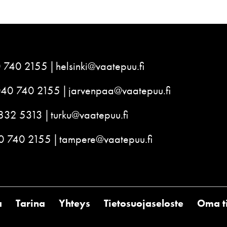
 740 2155
helsinki@vaatepuu.fi
040 740 2155
jarvenpaa@vaatepuu.fi
832 5313
turku@vaatepuu.fi
0 740 2155
tampere@vaatepuu.fi
a
Tarina
Yhteys
Tietosuojaseloste
Oma ti