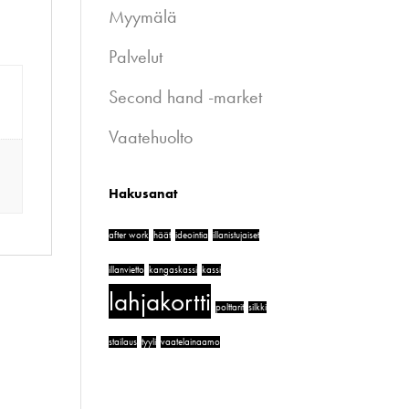
Myymälä
Palvelut
Second hand -market
Vaatehuolto
Hakusanat
after work
häät
ideointia
illanistujaiset
illanvietto
kangaskassi
kassi
lahjakortti
polttarit
silkki
stailaus
tyyli
vaatelainaamo