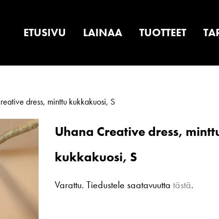
ETUSIVU
LAINAA
TUOTTEET
TA
ative dress, minttu kukkakuosi, S
Uhana Creative dress, mintt
kukkakuosi, S
Varattu. Tiedustele saatavuutta
tästä
.
Uhana