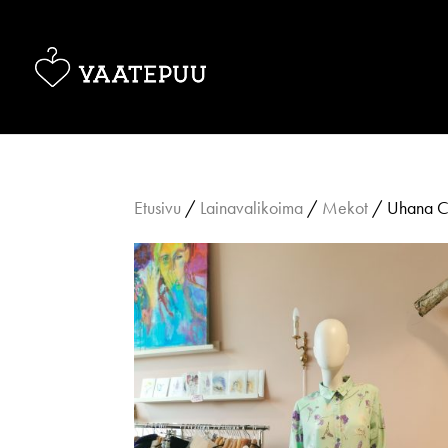
Etusivu
/
Lainavalikoima
/
Mekot
/ Uhana Cre