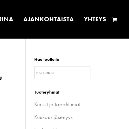
RINA
AJANKOHTAISTA
YHTEYS
Hae tuotteita
u
Tuoteryhmät
Kurssit ja tapahtumat
Kuukausijäsenyys