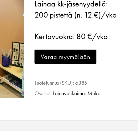
Lainaa kk-jäsenyydellä:
Creative
200
pistettä (n. 12 €)/vko
dress,
minttu
Kertavuokra:
80 €/vko
kukkakuosi,
S
Varaa myymälään
määrä
Tuotetunnus (SKU):
6385
Osastot:
Lainavalikoima
,
Mekot