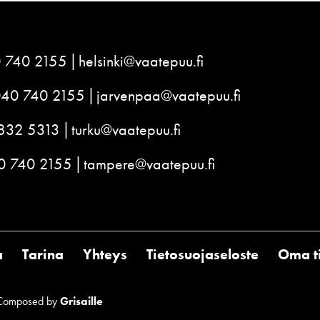
 740 2155
helsinki@vaatepuu.fi
040 740 2155
jarvenpaa@vaatepuu.fi
832 5313
turku@vaatepuu.fi
0 740 2155
tampere@vaatepuu.fi
a
Tarina
Yhteys
Tietosuojaseloste
Oma ti
Composed by
Grisaille