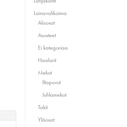
Lahjakortit
Lainavalikoima
Alaosat
Asusteet
Ei kategoriaa
Haalarit
Mekot
Iltapuvut
Juhlamekot
Takit
Yläosat