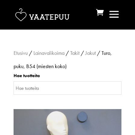
Etusivu
/
Lainavalikoima
/
Takit
/
Jakut
/ Turo,
puku, B54 (miesten koko)
Hae tuotteita