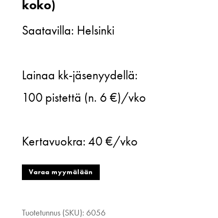
koko)
Saatavilla: Helsinki
Turo,
Lainaa kk-jäsenyydellä:
puku,
100
pistettä (n. 6 €)/vko
B54
(miesten
Kertavuokra:
40 €/vko
koko)
määrä
Varaa myymälään
Tuotetunnus (SKU):
6056