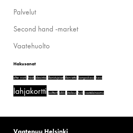
Palvelut
Second hand -market
Vaatehuolto
Hakusanat
after work
häät
ideointia
illanistujaiset
illanvietto
kangaskassi
kassi
lahjakortti
polttarit
silkki
stailaus
tyyli
vaatelainaamo
Vaatepuu Helsinki