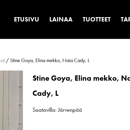
ETUSIVU
LAINAA
TUOTTEET
TA
kot
/ Stine Goya, Elina mekko, Naia Cady, L
Stine Goya, Elina mekko, N
Cady, L
Saatavilla: Järvenpää
Stine