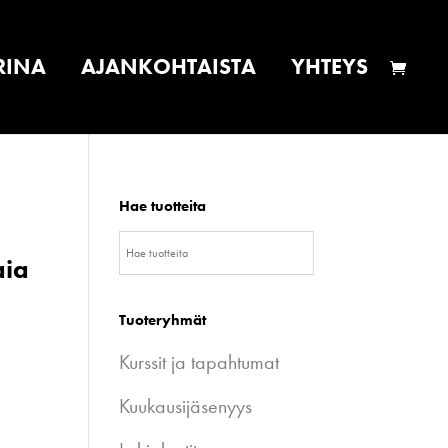
RINA
AJANKOHTAISTA
YHTEYS
Hae tuotteita
aia
Tuoteryhmät
Kurssit ja tapahtumat
Kuukausijäsenyys