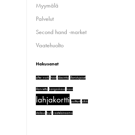
Myymälä
Palvelut
Second hand -market
Vaatehuolto
Hakusanat
after work
häät
ideointia
illanistujaiset
illanvietto
kangaskassi
kassi
lahjakortti
polttarit
silkki
stailaus
tyyli
vaatelainaamo