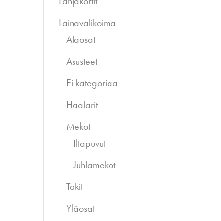
Lahjakortit
Lainavalikoima
Alaosat
Asusteet
Ei kategoriaa
Haalarit
Mekot
Iltapuvut
Juhlamekot
Takit
Yläosat