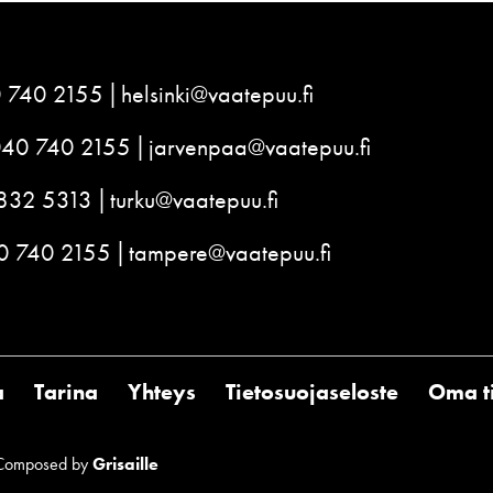
 740 2155
helsinki@vaatepuu.fi
040 740 2155
jarvenpaa@vaatepuu.fi
832 5313
turku@vaatepuu.fi
0 740 2155
tampere@vaatepuu.fi
a
Tarina
Yhteys
Tietosuojaseloste
Oma ti
Composed by
Grisaille