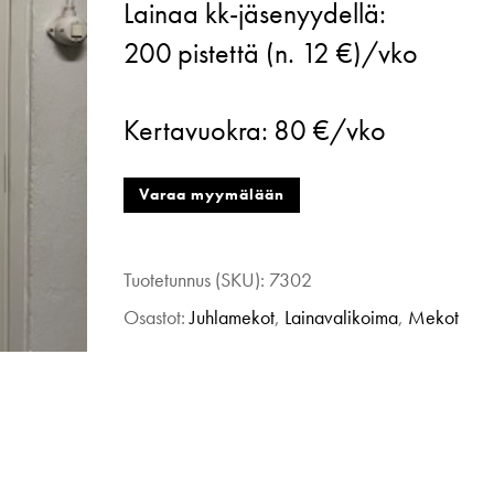
Lainaa kk-jäsenyydellä:
Goya,
200
pistettä (n. 12 €)/vko
Elina
mekko,
Kertavuokra:
80 €/vko
Naia
Cady,
Varaa myymälään
L
määrä
Tuotetunnus (SKU):
7302
Osastot:
Juhlamekot
,
Lainavalikoima
,
Mekot