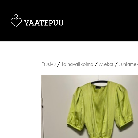
Etusivu
/
Lainavalikoima
/
Mekot
/
Juhlame