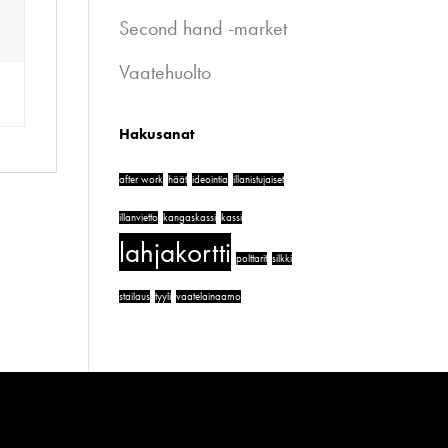
Second hand -market
Vaatehuolto
Hakusanat
after work
häät
ideointia
illanistujaiset
illanvietto
kangaskassi
kassi
lahjakortti
polttarit
silkki
stailaus
tyyli
vaatelainaamo