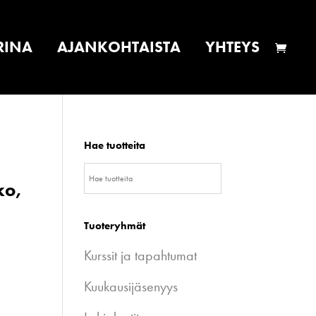
RINA
AJANKOHTAISTA
YHTEYS
Hae tuotteita
ko,
Tuoteryhmät
Kurssit ja tapahtumat
Kuukausijäsenyys