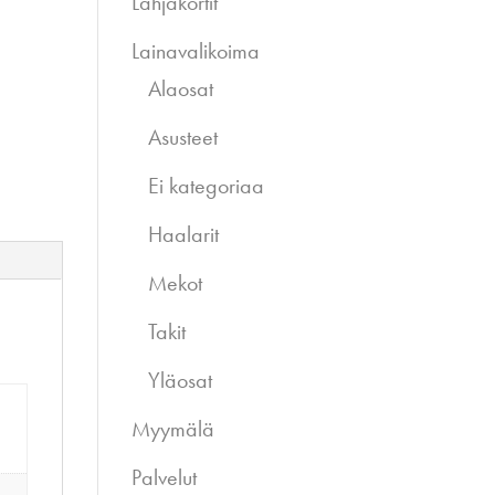
Lahjakortit
Lainavalikoima
Alaosat
Asusteet
Ei kategoriaa
Haalarit
Mekot
Takit
Yläosat
Myymälä
Palvelut