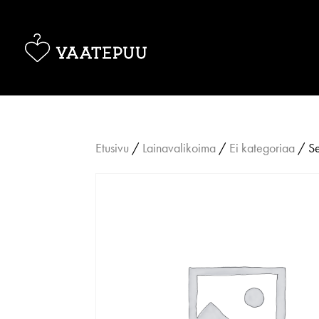
Etusivu
/
Lainavalikoima
/
Ei kategoriaa
/ Se