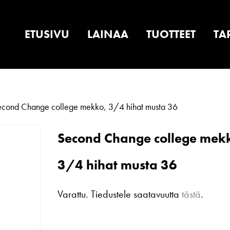
ETUSIVU
LAINAA
TUOTTEET
TA
cond Change college mekko, 3/4 hihat musta 36
Second Change college mek
3/4 hihat musta 36
Varattu. Tiedustele saatavuutta
tästä
.
Second