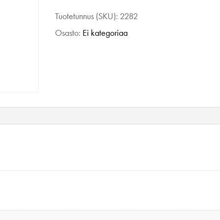
Change
Tuotetunnus (SKU):
2282
college
Osasto:
Ei kategoriaa
mekko,
3/4
hihat
musta
36
määrä