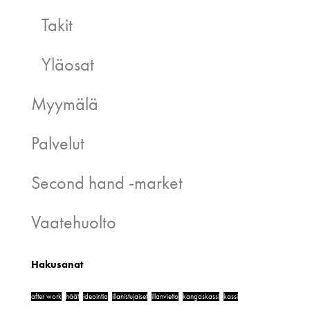
Takit
Yläosat
Myymälä
Palvelut
Second hand -market
Vaatehuolto
Hakusanat
after work
häät
ideointia
illanistujaiset
illanvietto
kangaskassi
kassi