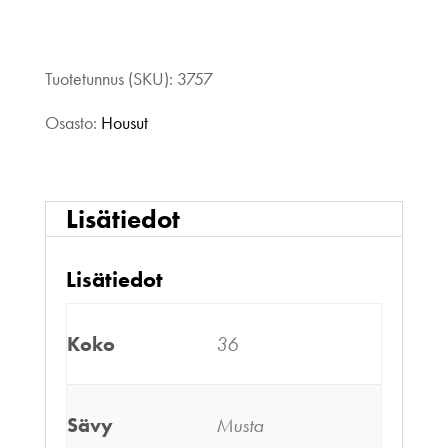
R-
Collection
Tuotetunnus (SKU):
3757
Sporty
Osasto:
Housut
culottesit
musta
Lisätiedot
36
Lisätiedot
määrä
Koko
36
Sävy
Musta