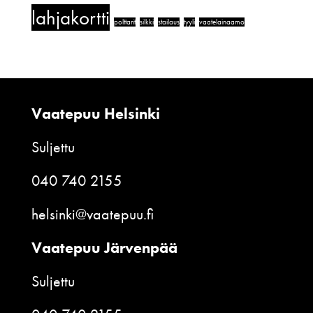
lahjakortti
polttarit
silkki
stailaus
tyyli
vaatelainaamo
Vaatepuu Helsinki
Suljettu
040 740 2155
helsinki@vaatepuu.fi
Vaatepuu Järvenpää
Suljettu