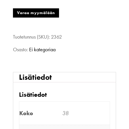
38
Varaa myymälään
määrä
Tuotetunnus (SKU):
2362
Osasto:
Ei kategoriaa
Lisätiedot
Lisätiedot
Koko
38