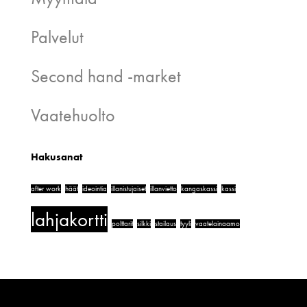
Palvelut
Second hand -market
Vaatehuolto
Hakusanat
after work
häät
ideointia
illanistujaiset
illanvietto
kangaskassi
kassi
lahjakortti
polttarit
silkki
stailaus
tyyli
vaatelainaamo