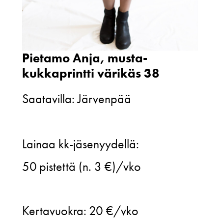
Pietamo Anja, musta-
kukkaprintti värikäs 38
Saatavilla: Järvenpää
Pietamo
Lainaa kk-jäsenyydellä:
Anja,
50
pistettä (n. 3 €)/vko
musta-
kukkaprintti
Kertavuokra:
20 €/vko
värikäs