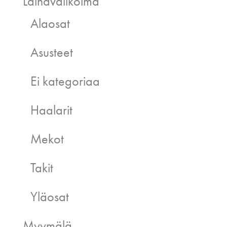
Lainavalikoima
Alaosat
Asusteet
Ei kategoriaa
Haalarit
Mekot
Takit
Yläosat
Myymälä