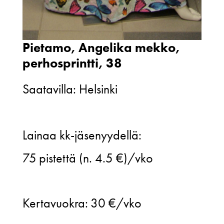
Pietamo, Angelika mekko,
perhosprintti, 38
Saatavilla: Helsinki
Pietamo,
Lainaa kk-jäsenyydellä:
Angelika
75
pistettä (n. 4.5 €)/vko
mekko,
perhosprintti,
Kertavuokra:
30 €/vko
38