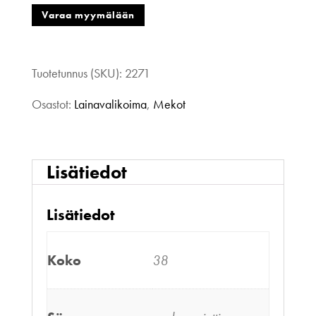
määrä
Varaa myymälään
Tuotetunnus (SKU):
2271
Osastot:
Lainavalikoima
,
Mekot
Lisätiedot
Lisätiedot
Koko
38