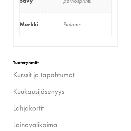
Sävy
perhosprintti
Merkki
Pietamo
Tuoteryhmät
Kurssit ja tapahtumat
Kuukausijäsenyys
Lahjakortit
Lainavalikoima