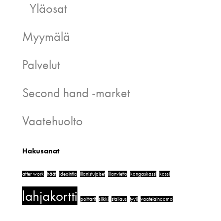
Yläosat
Myymälä
Palvelut
Second hand -market
Vaatehuolto
Hakusanat
after work
häät
ideointia
illanistujaiset
illanvietto
kangaskassi
kassi
lahjakortti
polttarit
silkki
stailaus
tyyli
vaatelainaamo