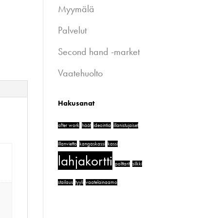
Myymälä
Palvelut
Second hand -market
Vaatehuolto
Hakusanat
after work
häät
ideointia
illanistujaiset
illanvietto
kangaskassi
kassi
lahjakortti
polttarit
silkki
stailaus
tyyli
vaatelainaamo