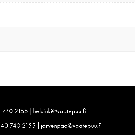
 740 2155
helsinki@vaatepuu.fi
040 740 2155
jarvenpaa@vaatepuu.fi