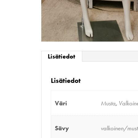
Lisätiedot
Lisätiedot
Väri
Musta
,
Valkoin
Sävy
valkoinen/mus