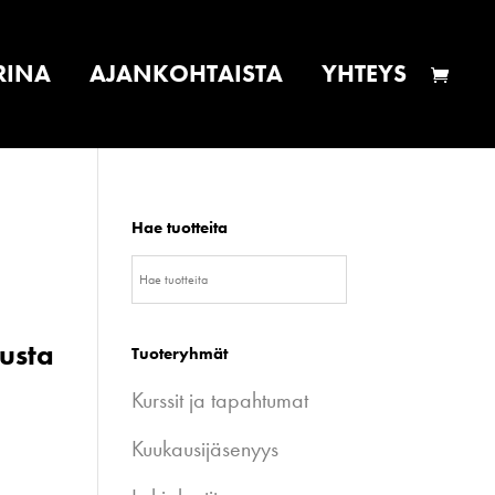
RINA
AJANKOHTAISTA
YHTEYS
Hae tuotteita
usta
Tuoteryhmät
Kurssit ja tapahtumat
Kuukausijäsenyys