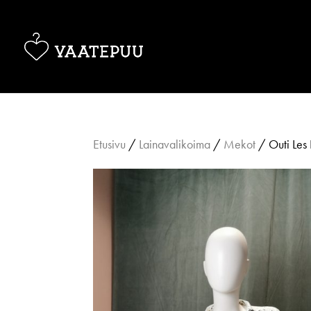
Etusivu
/
Lainavalikoima
/
Mekot
/ Outi Les 