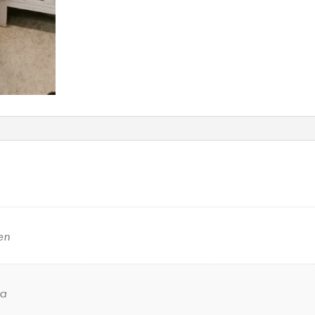
en
ta