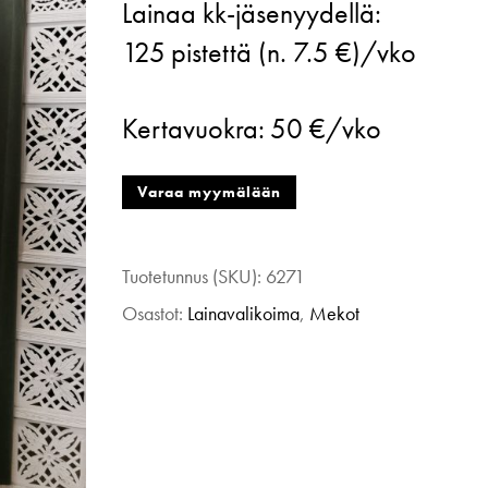
Lainaa kk-jäsenyydellä:
Les
125
pistettä (n. 7.5 €)/vko
Pyy,
mekko
Kertavuokra:
50 €/vko
roiskevärjätty,
40,
Varaa myymälään
valko/musta
määrä
Tuotetunnus (SKU):
6271
Osastot:
Lainavalikoima
,
Mekot