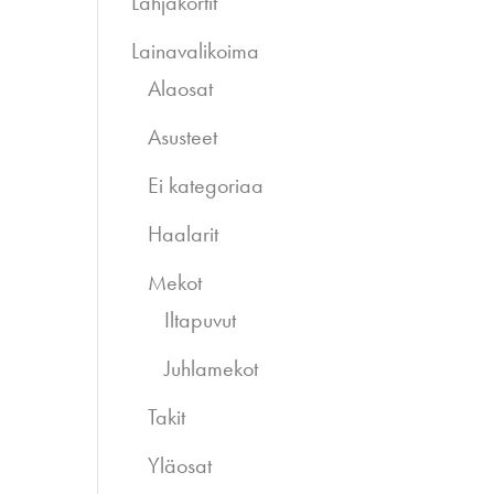
Lahjakortit
Lainavalikoima
Alaosat
Asusteet
Ei kategoriaa
Haalarit
Mekot
Iltapuvut
Juhlamekot
Takit
Yläosat