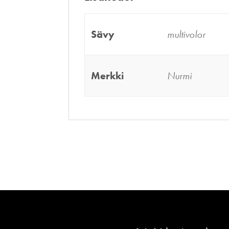
Sävy
multivolor
Merkki
Nurmi