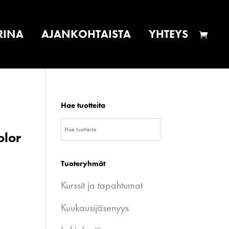
RINA
AJANKOHTAISTA
YHTEYS
Hae tuotteita
olor
Tuoteryhmät
Kurssit ja tapahtumat
Kuukausijäsenyys