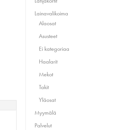
Lahjakortit
Lainavalikoima
Alaosat
Asusteet
Ei kategoriaa
Haalarit
Mekot
Takit
Yläosat
Myymälä
Palvelut