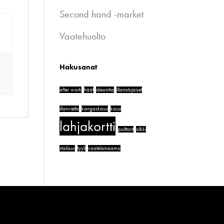
Second hand -market
Vaatehuolto
Hakusanat
after work
häät
ideointia
illanistujaiset
illanvietto
kangaskassi
kassi
lahjakortti
polttarit
silkki
stailaus
tyyli
vaatelainaamo