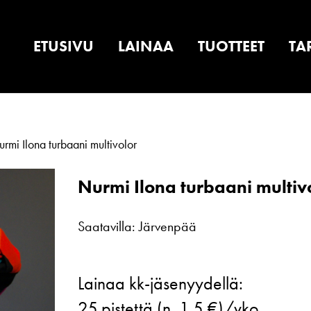
ETUSIVU
LAINAA
TUOTTEET
TA
rmi Ilona turbaani multivolor
Nurmi Ilona turbaani multiv
Saatavilla: Järvenpää
Nurmi
Lainaa kk-jäsenyydellä:
Ilona
25
pistettä (n. 1.5 €)/vko