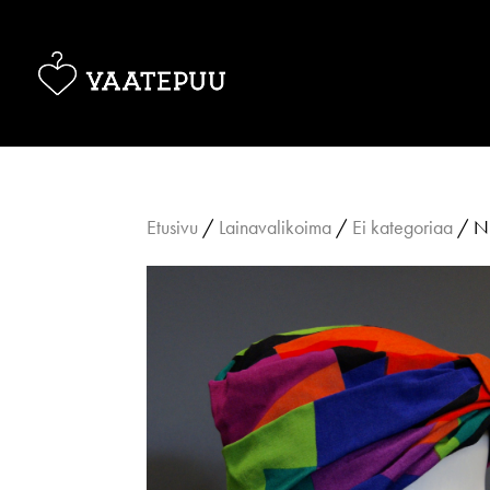
Etusivu
/
Lainavalikoima
/
Ei kategoriaa
/ Nu