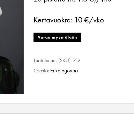
turbaani
multivolor
Kertavuokra:
10 €/vko
määrä
Varaa myymälään
Tuotetunnus (SKU):
712
Osasto:
Ei kategoriaa