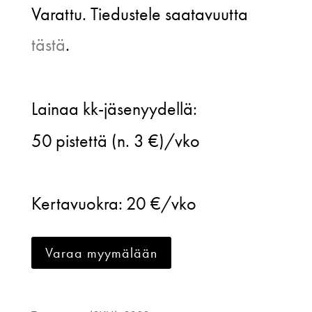
Varattu. Tiedustele saatavuutta
tästä
.
Mirka
Lainaa kk-jäsenyydellä:
Pukine,
50
pistettä (n. 3 €)/vko
raidallinen
ruskea
Kertavuokra:
20 €/vko
hame,
40
Varaa myymälään
määrä