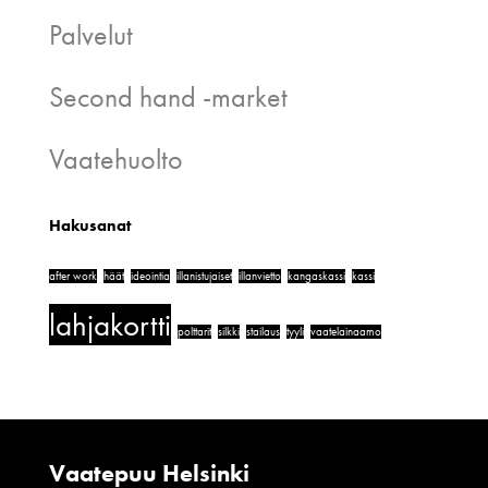
Palvelut
Second hand -market
Vaatehuolto
Hakusanat
after work
häät
ideointia
illanistujaiset
illanvietto
kangaskassi
kassi
lahjakortti
polttarit
silkki
stailaus
tyyli
vaatelainaamo
Vaatepuu Helsinki