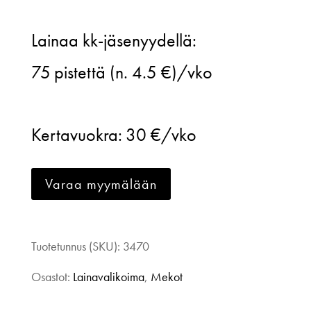
Huurinainen,
Lainaa kk-jäsenyydellä:
Pure
75
pistettä (n. 4.5 €)/vko
dress
punainen,
Kertavuokra:
30 €/vko
40-
42
Varaa myymälään
määrä
Tuotetunnus (SKU):
3470
Osastot:
Lainavalikoima
,
Mekot