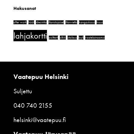
Hakusanat
after work
häät
ideointia
illanistujaiset
illanvietto
kangaskassi
kassi
lahjakortti
polttarit
silkki
stailaus
tyyli
vaatelainaamo
Vaatepuu Helsinki
Suljettu
040 740 2155
helsinki@vaatepuu.fi