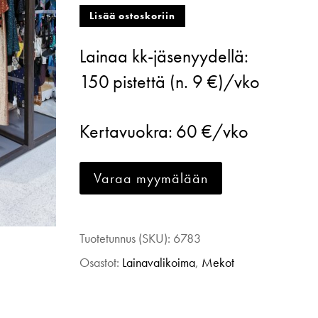
Marimekko,
Lisää ostoskoriin
Reetta
Lainaa kk-jäsenyydellä:
mekko,
150
pistettä (n. 9 €)/vko
musta,
40
Kertavuokra:
60 €/vko
määrä
Varaa myymälään
Tuotetunnus (SKU):
6783
Osastot:
Lainavalikoima
,
Mekot