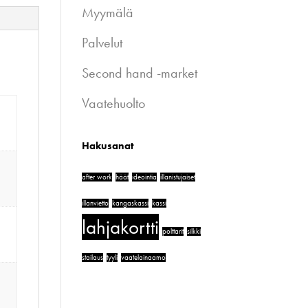
Myymälä
Palvelut
Second hand -market
Vaatehuolto
Hakusanat
after work
häät
ideointia
illanistujaiset
illanvietto
kangaskassi
kassi
lahjakortti
polttarit
silkki
stailaus
tyyli
vaatelainaamo