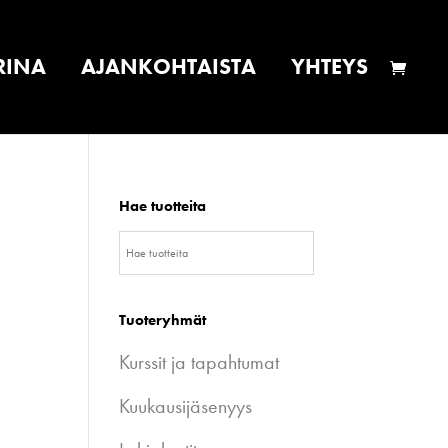
RINA
AJANKOHTAISTA
YHTEYS
Hae tuotteita
Tuoteryhmät
Kurssit ja tapahtumat
Kuukausijäsenyys