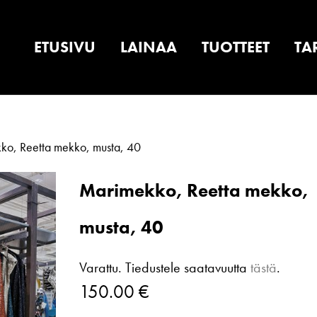
ETUSIVU
LAINAA
TUOTTEET
TA
o, Reetta mekko, musta, 40
Marimekko, Reetta mekko,
musta, 40
Varattu. Tiedustele saatavuutta
tästä
.
150.00
€