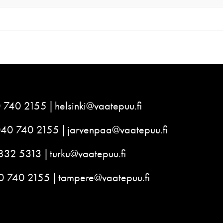
 740 2155
helsinki@vaatepuu.fi
040 740 2155
jarvenpaa@vaatepuu.fi
832 5313
turku@vaatepuu.fi
0 740 2155
tampere@vaatepuu.fi