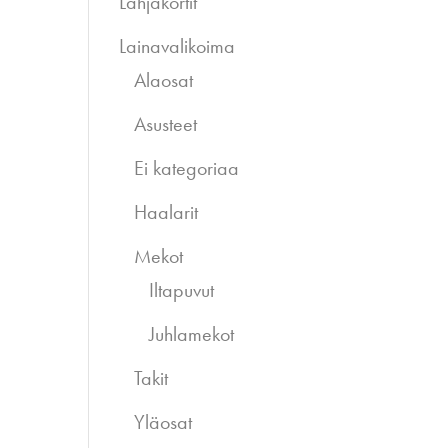
Lahjakortit
Lainavalikoima
Alaosat
Asusteet
Ei kategoriaa
Haalarit
Mekot
Iltapuvut
Juhlamekot
Takit
Yläosat