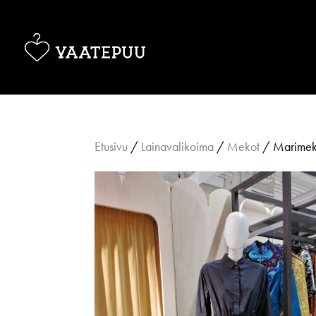
Etusivu
/
Lainavalikoima
/
Mekot
/ Marimekk